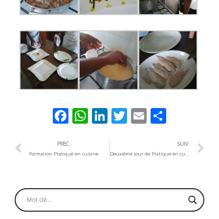
Facebook
WhatsApp
LinkedIn
Twitter
Email
Partag
PREC.
SUIV.
Formation Pratique en cuisine
Deuxième jour de Pratique en cuisine