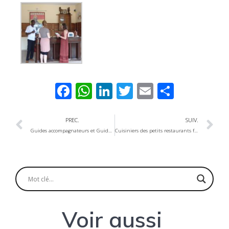
Facebook
WhatsApp
LinkedIn
Twitter
Email
Partag
PREC.
SUIV.
Guides accompagnateurs et Guides de tourisme
Cuisiniers des petits restaurants familiaux et cafétérias
Voir aussi