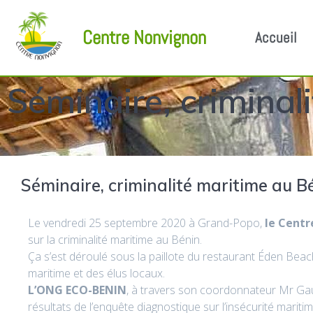
Centre Nonvignon
Accueil
Séminaire, criminal
Séminaire, criminalité maritime au B
Le vendredi 25 septembre 2020 à Grand-Popo,
le Cent
sur la criminalité maritime au Bénin.
Ça s’est déroulé sous la paillote du restaurant Éden Bea
maritime et des élus locaux.
L’ONG ECO-BENIN
, à travers son coordonnateur Mr G
résultats de l’enquête diagnostique sur l’insécurité mariti