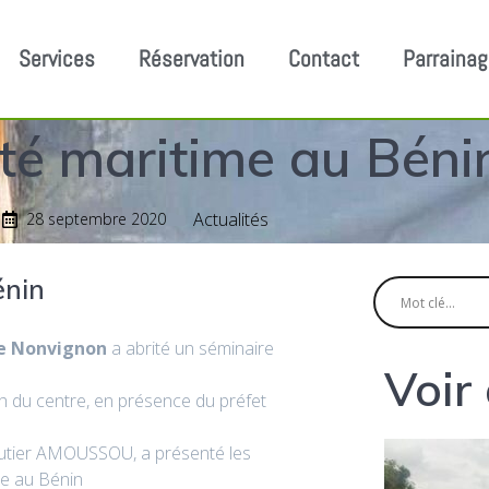
Services
Réservation
Contact
Parraina
ité maritime au Béni
Actualités
28 septembre 2020
énin
re Nonvignon
a abrité un séminaire
Voir
ch du centre, en présence du préfet
autier AMOUSSOU, a présenté les
me au Bénin