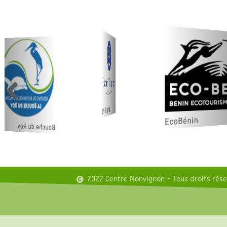
Better Together
EcoBénin
Bouche du Roy
2022 Centre Nonvignon - Tous droits rés