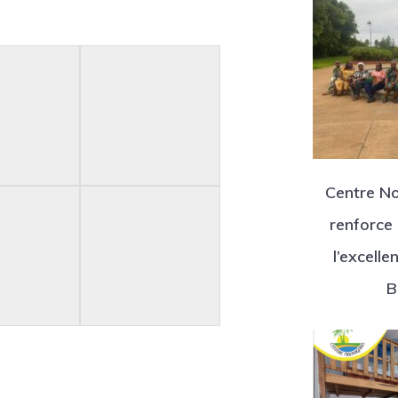
Centre No
renforce
l’excell
B