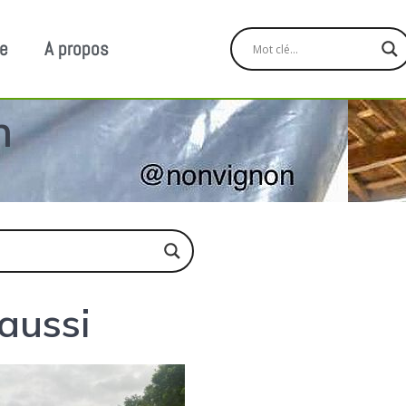
ge
A propos
n
 aussi