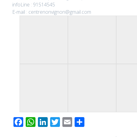
infoLine : 91514545
E-mail : centrenonvignon@gmail.com
Facebook
WhatsApp
LinkedIn
Twitter
Email
Partager