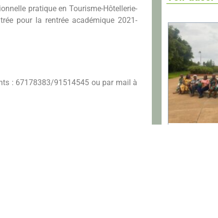
onnelle pratique en Tourisme-Hôtellerie-
’entrée pour la rentrée académique 2021-
ants : 67178383/91514545 ou par mail à
Centre Nonvign
engagement p
Te
SUIV.
 officiel du «ViaVia Nonvignon» au Bénin.