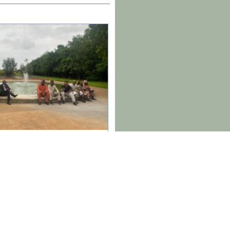
on : Le personnel renforce son
our l’excellence à travers un
am Building à Lomé
29 juillet 2026