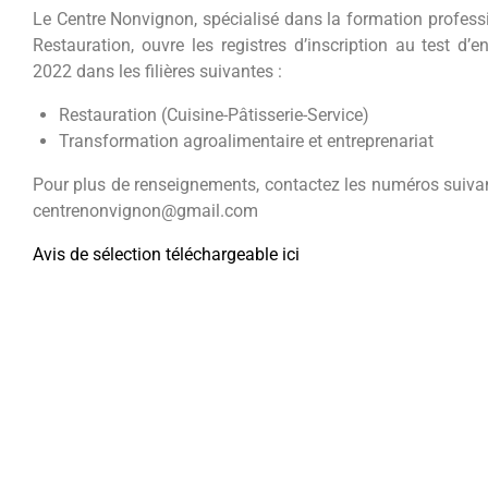
Le Centre Nonvignon, spécialisé dans la formation professi
Restauration, ouvre les registres d’inscription au test d
2022 dans les filières suivantes :
Restauration (Cuisine-Pâtisserie-Service)
Transformation agroalimentaire et entreprenariat
Pour plus de renseignements, contactez les numéros suiv
centrenonvignon@gmail.com
Avis de sélection téléchargeable ici
Fiche d’inscription téléchargeable ici
Facebook
WhatsApp
LinkedIn
Twitter
Email
Partager
PREC.
Spécial 100 ans de la fête de Nonvitcha au Centre Nonvignon
Lancement