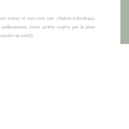
ir acteur, et voici mon site. J’habite à Bordeaux,
 vodka-ananas (ainsi qu’être surpris par la pluie
oucher du soleil).
 et n’a cessé de proposer au public des machins-
y-en-Bouzemont-Saint-Genest-et-Isson, 123 Machin
tes sortes de bidules super pour la communauté
dPress, vous devriez vous rendre sur
votre tableau de bord
our votre contenu. Amusez-vous bien !