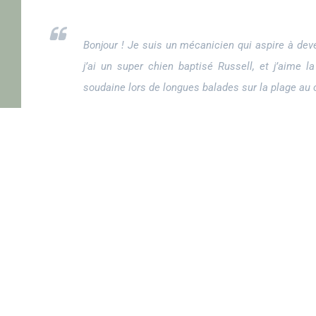
Bonjour ! Je suis un mécanicien qui aspire à deven
j’ai un super chien baptisé Russell, et j’aime la
soudaine lors de longues balades sur la plage au c
… ou quelque chose comme cela :
La société 123 Machin Truc a été créée en 1971,
trucs de qualité depuis lors. Située à Saint-Rem
Truc emploie 2 000 personnes, et fabrique tou
bouzemontoise.
En tant que nouvel·le utilisateur ou utilisatrice de Wor
pour supprimer cette page et créer de nouvelles pages p